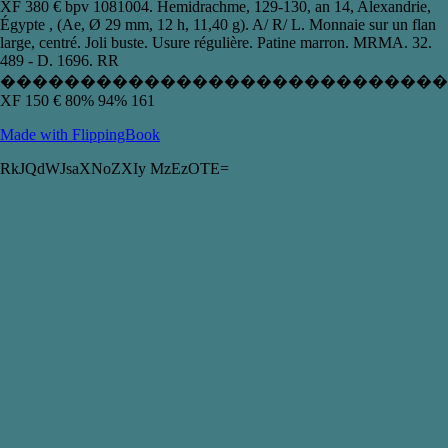
XF 380 € bpv 1081004. Hemidrachme , 129-130 , an 14 , Alexandrie,
Égypte , (Ae, Ø 29 mm, 12 h, 11,40 g). A/ R/ L. Monnaie sur un flan
large, centré. Joli buste. Usure régulière. Patine marron. MRMA. 32.
489 - D. 1696. RR
����������������������������
XF 150 € 80% 94% 161
Made with FlippingBook
RkJQdWJsaXNoZXIy MzEzOTE=