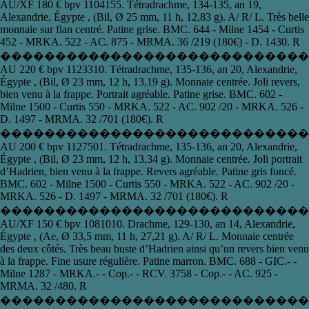
AU/XF 180 € bpv 1104155. Tétradrachme , 134-135 , an 19 ,
Alexandrie, Égypte , (Bil, Ø 25 mm, 11 h, 12,83 g). A/ R/ L. Très belle
monnaie sur flan centré. Patine grise. BMC. 644 - Milne 1454 - Curtis
452 - MRKA. 522 - AC. 875 - MRMA. 36 /219 (180€) - D. 1430. R
����������������������������
AU 220 € bpv 1123310. Tétradrachme , 135-136 , an 20 , Alexandrie,
Égypte , (Bil, Ø 23 mm, 12 h, 13,19 g). Monnaie centrée. Joli revers,
bien venu à la frappe. Portrait agréable. Patine grise. BMC. 602 -
Milne 1500 - Curtis 550 - MRKA. 522 - AC. 902 /20 - MRKA. 526 -
D. 1497 - MRMA. 32 /701 (180€). R
����������������������������
AU 200 € bpv 1127501. Tétradrachme , 135-136 , an 20 , Alexandrie,
Égypte , (Bil, Ø 23 mm, 12 h, 13,34 g). Monnaie centrée. Joli portrait
d’Hadrien, bien venu à la frappe. Revers agréable. Patine gris foncé.
BMC. 602 - Milne 1500 - Curtis 550 - MRKA. 522 - AC. 902 /20 -
MRKA. 526 - D. 1497 - MRMA. 32 /701 (180€). R
������������������������������
AU/XF 150 € bpv 1081010. Drachme , 129-130 , an 14 , Alexandrie,
Égypte , (Ae, Ø 33,5 mm, 11 h, 27,21 g). A/ R/ L. Monnaie centrée
des deux côtés. Très beau buste d’Hadrien ainsi qu’un revers bien venu
à la frappe. Fine usure régulière. Patine marron. BMC. 688 - GIC.- -
Milne 1287 - MRKA.- - Cop.- - RCV. 3758 - Cop.- - AC. 925 -
MRMA. 32 /480. R
����������������������������