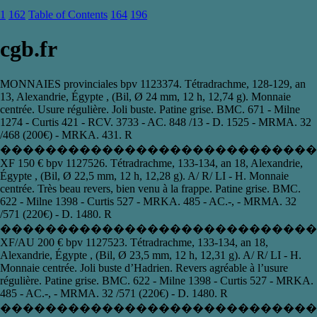
1
162
Table of Contents
164
196
cgb.fr
MONNAIES provinciales bpv 1123374. Tétradrachme , 128-129 , an
13 , Alexandrie, Égypte , (Bil, Ø 24 mm, 12 h, 12,74 g). Monnaie
centrée. Usure régulière. Joli buste. Patine grise. BMC. 671 - Milne
1274 - Curtis 421 - RCV. 3733 - AC. 848 /13 - D. 1525 - MRMA. 32
/468 (200€) - MRKA. 431. R
����������������������������
XF 150 € bpv 1127526. Tétradrachme , 133-134 , an 18 , Alexandrie,
Égypte , (Bil, Ø 22,5 mm, 12 h, 12,28 g). A/ R/ LI - H. Monnaie
centrée. Très beau revers, bien venu à la frappe. Patine grise. BMC.
622 - Milne 1398 - Curtis 527 - MRKA. 485 - AC.-, - MRMA. 32
/571 (220€) - D. 1480. R
������������������������������
XF/AU 200 € bpv 1127523. Tétradrachme , 133-134 , an 18 ,
Alexandrie, Égypte , (Bil, Ø 23,5 mm, 12 h, 12,31 g). A/ R/ LI - H.
Monnaie centrée. Joli buste d’Hadrien. Revers agréable à l’usure
régulière. Patine grise. BMC. 622 - Milne 1398 - Curtis 527 - MRKA.
485 - AC.-, - MRMA. 32 /571 (220€) - D. 1480. R
������������������������������