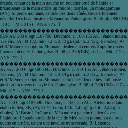
drapée, tenant de la main gauche un bouclier orné de l’égide et
brandissant de la main droite un foudre ; derrière, un monogramme
(AY). Superbe monnaie, centrée des deux côtés. Revers finement
détaillé. Très beau buste de Ménandre. Patine grise. B. 58 pl. 289(13B)
- GC.- - Mit. 215 t - ANS. 775. 
����������������������������
SUP AU 300 € bgr 1107700. Drachme, c. 160-155 AC., étalon indien,
13e ém., (Ar, Ø 17,5 mm, 12 h, 2,72 g). (pd. th. 2,45 g, 6 oboles). A/
et R/ Même description. Monnaie idéalement centrée. Superbe revers
finement détaillé. Patine grise. B. 58 pl. 289(13B) - GC.- - Mit. 215 t -
ANS. 775. 
�������������������������������
AU/AU 200 € bgr 1066343. Drachme, c. 160-155 AC., étalon indien,
13e ém., (Ar, Ø 16,5 mm, 12 h, 2,39 g). (pd. th. 2,45 g, 6 oboles). A/
et R/ Même description. Monnaie centrée des deux côtés. Joli buste
ainsi qu’un revers de style fin. Patine grise. B. 58 pl. 289(13B) - GC.- -
Mit. 215 t - ANS. 775. 
�����������������������������
AU 150 € bgr 1107696. Drachme, c. 160-155 AC., Atelier incertain,
étalon indien, 3B, (Ar, Ø 15,5 mm, 12 h, 2,42 g). (pd. th. 2,45 g, 6
oboles). A/ Buste héroïque de Ménandre à gauche diadémé avec
l’égide sur l’épaule ornée de la tête de Méduse en pointe, vu de trois
quarts en arrière, tenant une javeline transversale. R/ Légende