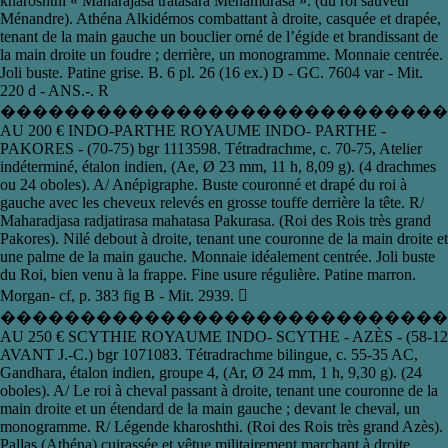
kharoshthi « Maharajasa tratasara Menamdrasa ». (du roi sauveur
Ménandre). Athéna Alkidémos combattant à droite, casquée et drapée,
tenant de la main gauche un bouclier orné de l’égide et brandissant de
la main droite un foudre ; derrière, un monogramme. Monnaie centrée.
Joli buste. Patine grise. B. 6 pl. 26 (16 ex.) D - GC. 7604 var - Mit.
220 d - ANS.-. R
�����������������������������
AU 200 € INDO-PARTHE ROYAUME INDO- PARTHE -
PAKORES - (70‑75) bgr 1113598. Tétradrachme, c. 70-75, Atelier
indéterminé, étalon indien, (Ae, Ø 23 mm, 11 h, 8,09 g). (4 drachmes
ou 24 oboles). A/ Anépigraphe. Buste couronné et drapé du roi à
gauche avec les cheveux relevés en grosse touffe derrière la tête. R/
Maharadjasa radjatirasa mahatasa Pakurasa. (Roi des Rois très grand
Pakores). Nilé debout à droite, tenant une couronne de la main droite et
une palme de la main gauche. Monnaie idéalement centrée. Joli buste
du Roi, bien venu à la frappe. Fine usure régulière. Patine marron.
Morgan- cf, p. 383 fig B - Mit. 2939. 
�����������������������������
AU 250 € SCYTHIE ROYAUME INDO- SCYTHE - AZÈS - (58‑12
AVANT J.‑C.) bgr 1071083. Tétradrachme bilingue, c. 55-35 AC,
Gandhara, étalon indien, groupe 4, (Ar, Ø 24 mm, 1 h, 9,30 g). (24
oboles). A/ Le roi à cheval passant à droite, tenant une couronne de la
main droite et un étendard de la main gauche ; devant le cheval, un
monogramme. R/ Légende kharoshthi. (Roi des Rois très grand Azès).
Pallas (Athéna) cuirassée et vêtue militairement marchant à droite,