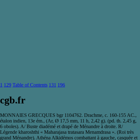
1
129
Table of Contents
131
196
cgb.fr
MONNAIES GRECQUES bgr 1104762. Drachme, c. 160-155 AC.,
étalon indien, 13e ém., (Ar, Ø 17,5 mm, 11 h, 2,42 g). (pd. th. 2,45 g,
6 oboles). A/ Buste diadémé et drapé de Ménandre à droite. R/
Légende kharoshthi « Maharajasa tratasara Menamdrasa ». (Roi très
grand Ménandre). Athéna Alkidémos combattant à gauche, casquée et